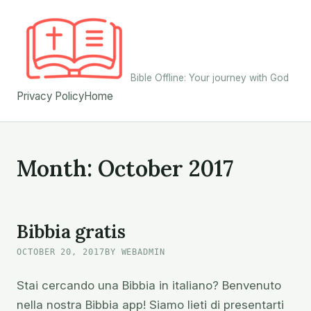
Skip
to
content
Bible Offline: Your journey with God
Privacy Policy
Home
Month:
October 2017
Bibbia gratis
OCTOBER 20, 2017
BY WEBADMIN
Stai cercando una Bibbia in italiano? Benvenuto
nella nostra Bibbia app! Siamo lieti di presentarti