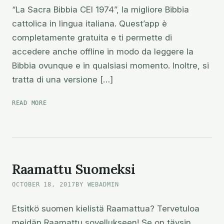
“La Sacra Bibbia CEI 1974”, la migliore Bibbia
cattolica in lingua italiana. Quest’app è
completamente gratuita e ti permette di
accedere anche offline in modo da leggere la
Bibbia ovunque e in qualsiasi momento. Inoltre, si
tratta di una versione […]
BIBBIA
READ MORE
GRATIS
Raamattu Suomeksi
OCTOBER 18, 2017
BY WEBADMIN
Etsitkö suomen kielistä Raamattua? Tervetuloa
meidän Raamattu sovellukseen! Se on täysin