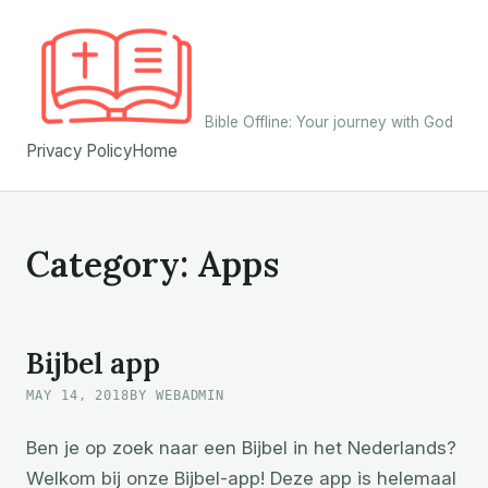
Skip
to
content
Bible Offline: Your journey with God
Privacy Policy
Home
Category:
Apps
Bijbel app
MAY 14, 2018
BY WEBADMIN
Ben je op zoek naar een Bijbel in het Nederlands?
Welkom bij onze Bijbel-app! Deze app is helemaal